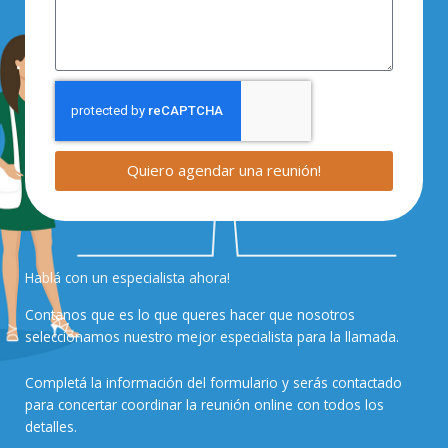
Quiero agendar una reunión!
Hablá con un especialista ahora!
Contanos que es lo que queres hacer que nosotros
seleccionamos nuestro mejor especialista para la llamada.
Completá la información del formulario y serás contactado
para concertar coordinar la reunión online con todos los
detalles.