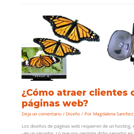
¿Cómo
atraer
clientes
con
los
diseños
de
páginas
web?
¿Cómo atraer clientes 
páginas web?
Deja un comentario
/
Diseño
/ Por
Magdalena Sanchez
Los diseños de páginas web requieren de un hosting, 
–en un servidor. Lo que nos permite dicho servidor es