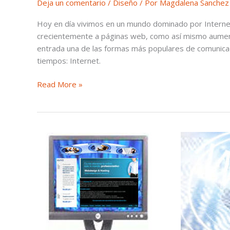
Deja un comentario
/
Diseño
/ Por
Magdalena Sanchez
Hoy en día vivimos en un mundo dominado por Internet
crecientemente a páginas web, como así mismo aumenta
entrada una de las formas más populares de comunicac
tiempos: Internet.
Read More »
¿Cuáles
son
las
tareas
de
un
diseñador
web