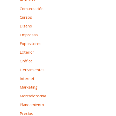
n
o
p
Comunicación
e
o
Cursos
a
r
Diseño
:
Empresas
Expositores
Exterior
Gráfica
Herramientas
Internet
Marketing
Mercadotecnia
Planeamiento
Precios