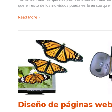
que el resto de los individuos pueda verla en cualquie
Read More »
Diseño
de
páginas
web,
lo
que
se
viene
Diseño de páginas web,