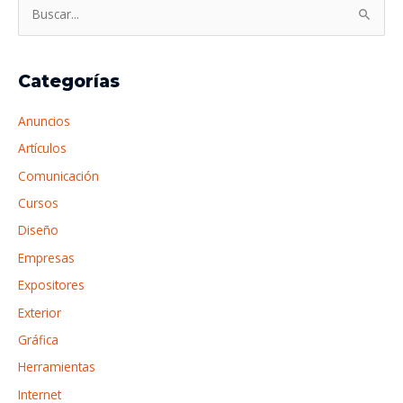
o
B
á
l
u
r
a
s
r
Categorías
l
c
a
í
a
f
Anuncios
n
r
o
Artículos
e
p
Comunicación
a
o
Cursos
r
Diseño
:
Empresas
Expositores
Exterior
Gráfica
Herramientas
Internet