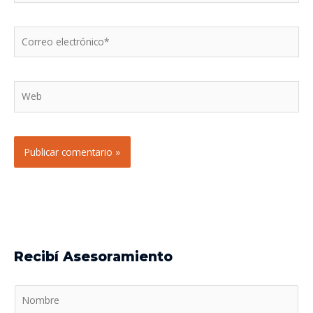
Correo
electrónico*
Web
Recibí Asesoramiento
N
o