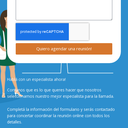
Quiero agendar una reunión!
Hablá con un especialista ahora!
Contanos que es lo que queres hacer que nosotros
seleccionamos nuestro mejor especialista para la llamada.
Completá la información del formulario y serás contactado
para concertar coordinar la reunión online con todos los
detalles.