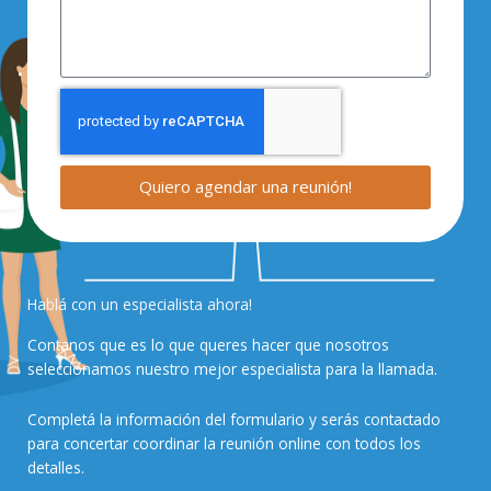
Quiero agendar una reunión!
Hablá con un especialista ahora!
Contanos que es lo que queres hacer que nosotros
seleccionamos nuestro mejor especialista para la llamada.
Completá la información del formulario y serás contactado
para concertar coordinar la reunión online con todos los
detalles.