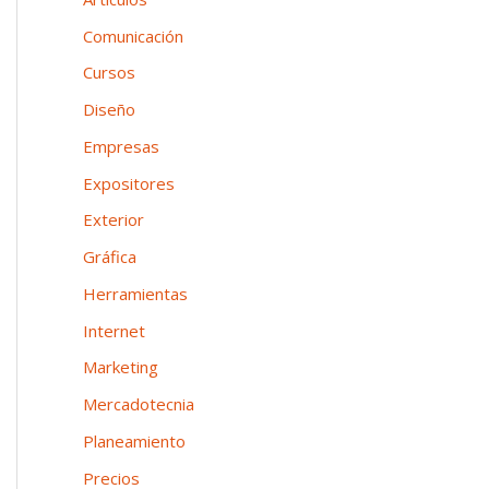
n
o
p
Comunicación
e
o
Cursos
a
r
Diseño
:
Empresas
Expositores
Exterior
Gráfica
Herramientas
Internet
Marketing
Mercadotecnia
Planeamiento
Precios