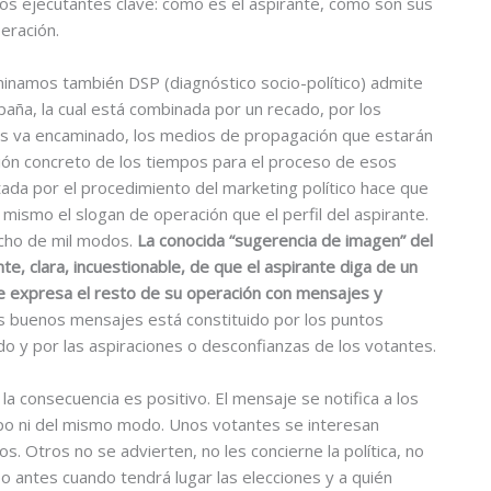
tos ejecutantes clave: cómo es el aspirante, cómo son sus
eración.
inamos también DSP (diagnóstico socio-político) admite
aña, la cual está combinada por un recado, por los
les va encaminado, los medios de propagación que estarán
ón concreto de los tiempos para el proceso de esos
ada por el procedimiento del marketing político hace que
 mismo el slogan de operación que el perfil del aspirante.
icho de mil modos.
La conocida “sugerencia de imagen” del
te, clara, incuestionable, de que el aspirante diga de un
 expresa el resto de su operación con mensajes y
los buenos mensajes está constituido por los puntos
ido y por las aspiraciones o desconfianzas de los votantes.
 consecuencia es positivo. El mensaje se notifica a los
po ni del mismo modo. Unos votantes se interesan
s. Otros no se advierten, no les concierne la política, no
po antes cuando tendrá lugar las elecciones y a quién