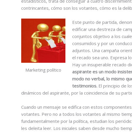
estadísticos, trata de conseguir a cuatro discernimien
contrincantes, cómo son los votantes, cómo es la delib
Este punto de partida, denom
edificar una destreza de camp
conjuntos objetivo a los cua
consumidos y por un conducci
adjuntos. Una campaña orient
el recado sea uno. Expresa lo
Hay un insuperable recado d
Marketing político
aspirante es un modo insisten
modo no verbal, lo mismo que
testimonios.
El principio de 
dinámicos del aspirante, por la coincidencia de su part
Cuando un mensaje se edifica con estos componentes la
votantes. Pero no a todos los votantes al mismo tiem
fundamentalmente por la política, estudian los periódico
les deleita leer. Los iniciales saben desde mucho tiem