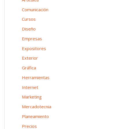
n
o
p
Comunicación
e
o
Cursos
a
r
Diseño
:
Empresas
Expositores
Exterior
Gráfica
Herramientas
Internet
Marketing
Mercadotecnia
Planeamiento
Precios