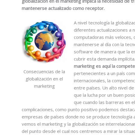
globalización en el marketing implica la necesidad de t
mantenerse actualizado como receptor.
A nivel tecnología la globaliz
diferentes actualizaciones a 
computadoras más veloces, 
mantenerse al día con la tecn
software de manera que la e
cubrir esta demanda implícita
marketing es aquí la compete
Consecuencias de la
pertenecientes a un país comp
globalización en el
internacionales, la competen
marketing
entre países. Un alto nivel 
que la lucha por un buen po
que cuando las barreras en e
complicaciones, como punto positivo podemos destacar
empresas de países donde no se produce tecnología a
vemos el marketing y la globalización se interrelacio
del punto desde el cual nos centremos a mirar la situac