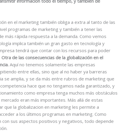
ransmitir información todo el tiempo, y también de
ación en el marketing también obliga a extra al tanto de las
nivel programas de marketing y también a tener las
de más rápida respuesta a la demanda. Como vemos
ología implica también un gran gasto en tecnología y
mpresa tendrá que contar con los recursos para poder
.
Otra de las consecuencias de la globalización en el
ncia.
Aquí no tenemos solamente las empresas
itiendo entre ellas, sino que al no haber ya barreras
cia se amplia, y se da más entre rubros de marketing que
de competencia hace que no tengamos nada garantizado, y
sicionamiento como empresa tenga muchos más obstáculos
l mercado eran más importantes. Más allá de estas
 que la globalizacion en marketing les permite a
cceder a los últimos programas en marketing. Como
nan con sus aspectos positivos y negativos, todo depende
ión.