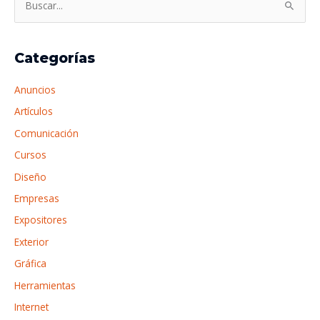
o
B
á
l
u
r
a
s
r
Categorías
l
c
a
í
a
f
Anuncios
n
r
o
Artículos
e
p
Comunicación
a
o
Cursos
r
Diseño
:
Empresas
Expositores
Exterior
Gráfica
Herramientas
Internet