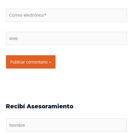
Correo
electrónico*
Web
Recibí Asesoramiento
N
o