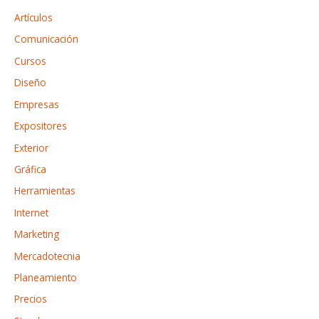
n
r
o
Artículos
e
p
Comunicación
a
o
Cursos
r
Diseño
:
Empresas
Expositores
Exterior
Gráfica
Herramientas
Internet
Marketing
Mercadotecnia
Planeamiento
Precios