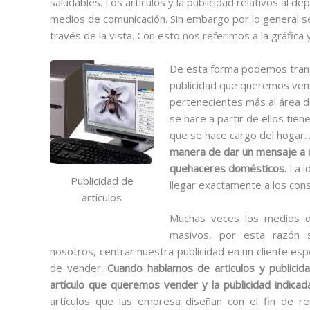
saludables. Los artículos y la publicidad relativos al 
medios de comunicación. Sin embargo por lo general se 
través de la vista. Con esto nos referimos a la gráfica y 
De esta forma podemos transm
publicidad que queremos vend
pertenecientes más al área de
se hace a partir de ellos tien
que se hace cargo del hogar.
manera de dar un mensaje a u
quehaceres domésticos.
La id
Publicidad de
llegar exactamente a los con
artículos
Muchas veces los medios de
masivos, por esta razón s
nosotros, centrar nuestra publicidad en un cliente espe
de vender.
Cuando hablamos de articulos y publicida
artículo que queremos vender y la publicidad indicad
artículos que las empresa diseñan con el fin de r