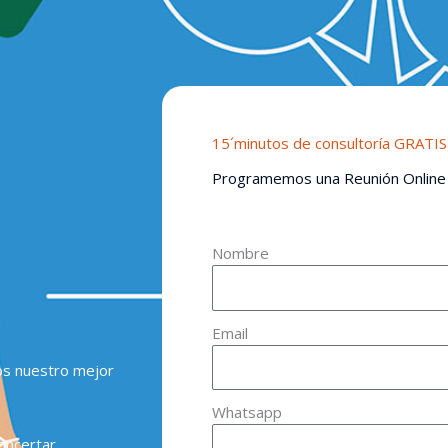
15´minutos de consultoría GRATIS
Programemos una Reunión Online
Nombre
Email
os nuestro mejor
Whatsapp
oncertar