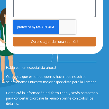
Quiero agendar una reunión!
Hablá con un especialista ahora!
Contanos que es lo que queres hacer que nosotros
seleccionamos nuestro mejor especialista para la llamada.
Completá la información del formulario y serás contactado
para concertar coordinar la reunión online con todos los
detalles.