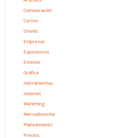
n
o
p
Comunicación
e
o
Cursos
a
r
Diseño
:
Empresas
Expositores
Exterior
Gráfica
Herramientas
Internet
Marketing
Mercadotecnia
Planeamiento
Precios