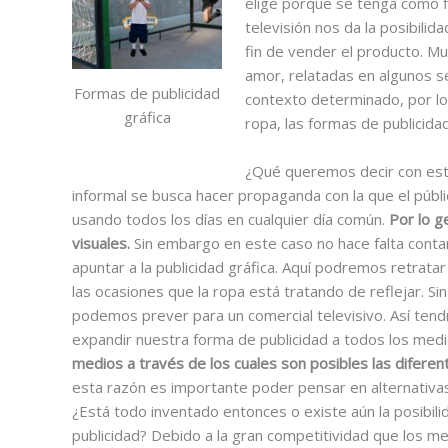
elige porque se tenga como fi
televisión nos da la posibilid
fin de vender el producto. M
amor, relatadas en algunos s
Formas de publicidad
contexto determinado, por lo
gráfica
ropa, las formas de publicida
¿Qué queremos decir con esto
informal se busca hacer propaganda con la que el públ
usando todos los días en cualquier día común.
Por lo g
visuales.
Sin embargo en este caso no hace falta conta
apuntar a la publicidad gráfica. Aquí podremos retrata
las ocasiones que la ropa está tratando de reflejar. 
podemos prever para un comercial televisivo. Así tendr
expandir nuestra forma de publicidad a todos los med
medios a través de los cuales son posibles las difere
esta razón es importante poder pensar en alternativa
¿Está todo inventado entonces o existe aún la posibil
publicidad? Debido a la gran competitividad que los m