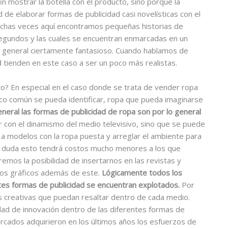
n mostrar la botella con el producto, sino porque la
ad de elaborar formas de publicidad casi novelísticas con el
uchas veces aquí encontramos pequeñas historias de
egundos y las cuales se encuentran enmarcadas en un
 general ciertamente fantasioso. Cuando hablamos de
d tienden en este caso a ser un poco más realistas.
? En especial en el caso donde se trata de vender ropa
ico común se pueda identificar, ropa que pueda imaginarse
eneral las formas de publicidad de ropa son por lo general
r con el dinamismo del medio televisivo, sino que se puede
r a modelos con la ropa puesta y arreglar el ambiente para
Sin duda esto tendrá costos mucho menores a los que
emos la posibilidad de insertarnos en las revistas y
ios gráficos además de este.
Lógicamente todos los
ntes formas de publicidad se encuentran explotados.
Por
s creativas que puedan resaltar dentro de cada medio.
idad de innovación dentro de las diferentes formas de
ercados adquirieron en los últimos años los esfuerzos de