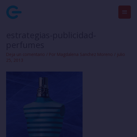
Ir
Men
al
contenido
princ
estrategias-publicidad-
perfumes
Deja un comentario
/ Por
Magdalena Sanchez Moreno
/
julio
25, 2013