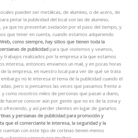
locales pueden ser metálicas, de aluminio, o de acero, de
para pintar la publicidad del local son las de aluminio,
 ya que no presentan oxidación por el paso del tiempo, y
os que tener en cuenta, cuando estamos adquiriendo
 Web, como siempre, hay sitios que tienen toda la
 persianas de publicidad
para que visitemos y veamos,
 y trabajos realizados por la empresa a la que estamos
 nos interesa, entonces enviamos un mail, y en pocas horas
e la empresa, en nuestro local para ver de qué se trata
n embargo no le interesa el tema de la publicidad cuando el
rradas, pero si pensamos las veces que pasamos frente a
 y como nosotros miles de personas que pasan a diario,
de hacerse conocer aún por gente que no es de la zona y
freciendo, y así perder clientes en lugar de ganarlos.
rtinas y persianas de publicidad para promoción y
a que el comerciante le interesa, la seguridad y la
e cuentan con este tipo de cortinas tienen menos
as, y hacerse conocer por muchos.