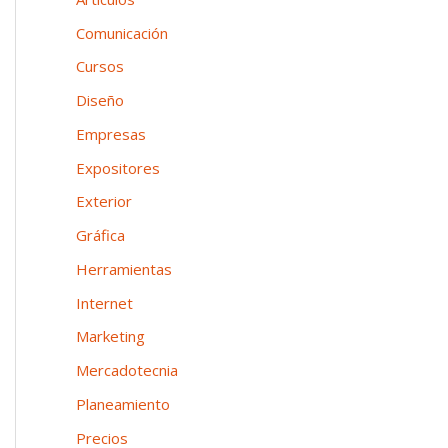
n
o
p
Comunicación
e
o
Cursos
a
r
Diseño
:
Empresas
Expositores
Exterior
Gráfica
Herramientas
Internet
Marketing
Mercadotecnia
Planeamiento
Precios