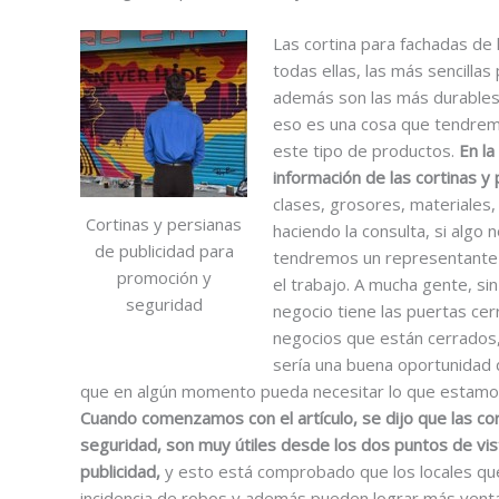
Las cortina para fachadas de 
todas ellas, las más sencillas 
además son las más durables,
eso es una cosa que tendrem
este tipo de productos.
En la
información de las cortinas y
clases, grosores, materiales,
Cortinas y persianas
haciendo la consulta, si algo
de publicidad para
tendremos un representante d
promoción y
el trabajo. A mucha gente, si
seguridad
negocio tiene las puertas ce
negocios que están cerrados,
sería una buena oportunidad 
que en algún momento pueda necesitar lo que estamos o
Cuando comenzamos con el artículo, se dijo que las co
seguridad, son muy útiles desde los dos puntos de vist
publicidad,
y esto está comprobado que los locales qu
incidencia de robos y además pueden lograr más vent