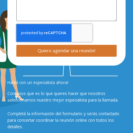
Quiero agendar una reunión!
Hablá con un especialista ahora!
Contanos que es lo que queres hacer que nosotros
seleccionamos nuestro mejor especialista para la llamada.
Completá la información del formulario y serás contactado
para concertar coordinar la reunión online con todos los
detalles.