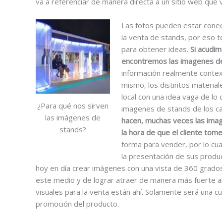
va a referenciar de manera directa a un sitio web que
Las fotos pueden estar conec
la venta de stands, por eso
para obtener ideas.
Si acudi
encontremos las imagenes de
información realmente context
mismo, los distintos materiale
local con una idea vaga de lo
¿Para qué nos sirven
imagenes de stands de los c
las imágenes de
hacen, muchas veces las imag
stands?
la hora de que el cliente tom
forma para vender, por lo cu
la presentación de sus produ
hoy en día crear imágenes con una vista de 360 grad
este medio y de lograr atraer de manera más fuerte a
visuales para la venta están ahí. Solamente será una cu
promoción del producto.