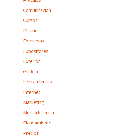
n
o
p
Comunicación
e
o
Cursos
a
r
Diseño
:
Empresas
Expositores
Exterior
Gráfica
Herramientas
Internet
Marketing
Mercadotecnia
Planeamiento
Precios