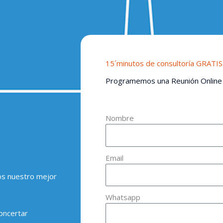
15´minutos de consultoría GRATIS
Programemos una Reunión Online
Nombre
Email
os nuestro mejor
Whatsapp
oncertar