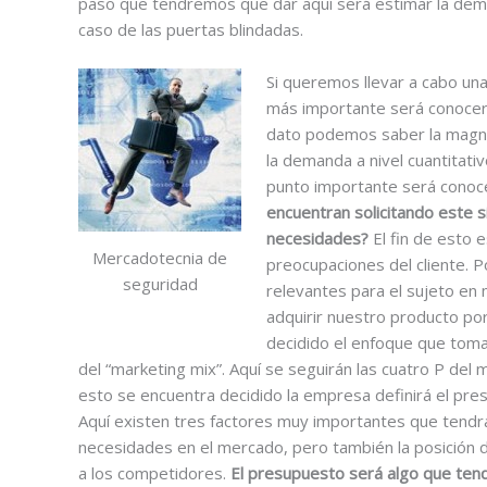
paso que tendremos que dar aquí será estimar la dem
caso de las puertas blindadas.
Si queremos llevar a cabo un
más importante será conocer
dato podemos saber la magni
la demanda a nivel cuantitat
punto importante será conocer
encuentran solicitando este 
necesidades?
El fin de esto e
Mercadotecnia de
preocupaciones del cliente. P
seguridad
relevantes para el sujeto en
adquirir nuestro producto po
decidido el enfoque que tom
del “marketing mix”. Aquí se seguirán las cuatro P del
esto se encuentra decidido la empresa definirá el pre
Aquí existen tres factores muy importantes que tendr
necesidades en el mercado, pero también la posición d
a los competidores.
El presupuesto será algo que ten