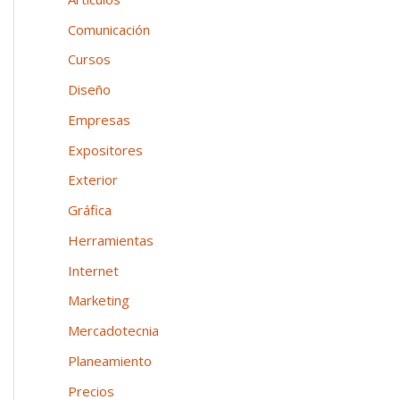
n
o
p
Comunicación
e
o
Cursos
a
r
Diseño
:
Empresas
Expositores
Exterior
Gráfica
Herramientas
Internet
Marketing
Mercadotecnia
Planeamiento
Precios