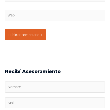
Web
Recibí Asesoramiento
N
o
m
M
b
a