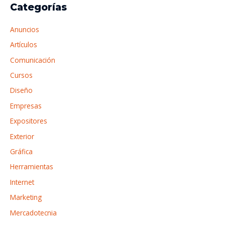
r
Categorías
l
c
a
í
a
f
Anuncios
n
r
o
Artículos
e
p
Comunicación
a
o
Cursos
r
Diseño
:
Empresas
Expositores
Exterior
Gráfica
Herramientas
Internet
Marketing
Mercadotecnia