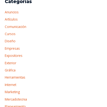
Categorías
l
c
a
í
a
f
Anuncios
n
r
o
Artículos
e
p
Comunicación
a
o
Cursos
r
Diseño
:
Empresas
Expositores
Exterior
Gráfica
Herramientas
Internet
Marketing
Mercadotecnia
Planeamiento