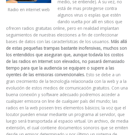
medio, se entiende). A su vez, no
está de mas protegerse contra
Radio en internet web
algunos virus o espías que estén
dando vuelta por allí en sitios que
ofrecen radios gratuitas online, pero en realidad implantan
seguimientos de nuestras elecciones a fin de confeccionar
bases de datos con las caracterísitcas de los usuarios.
Más allá
de estas pequeñas trampas bastante inofensivas, muchos son
los entendidos que aseguran que, aunque todavía los costos
de las radios en Internet son elevados, no pasará demasiado
tiempo para que la audiencia se equipare o supere a las
oyentes de las emisoras convencionales.
Esto se debe a un
gran crecimiento de la tecnología relacionada con la web y a la
evolución de estos medios de comunicación gratuitos. Con una
buena conexión y software adecuado podremos acceder a
cualquier emisora on line de cualquier país del mundo; las
radios en la web poseen tres elementos básicos; la voz que el
locutor pueden enviar mediante un programa al servidor, que
luego será transportada al espacio virtual. Un archivo, de media
extensión, el cual contiene documentos sonoros que se emiten
desde un emisor determinado y por último un sistema de