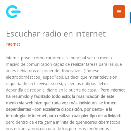
Ir
Men
al
contenido
princ
Escuchar radio en internet
Internet
Internet posee como característica principal ser un medio
masivo de comunicación capaz de realizar tareas para las que
antes debíamos disponer de dispositivos (llámese
electrodomésticos) específicos. Es decir que mirar televisión
requería de un televisor sí o sí, y leer las noticias del día
dependía de recibir el diario en la puerta de casa…
Pero internet
ha resumido y facilitado todo esto; la masificación de este
medio via web hizo que cada vez más individuos se tornen
dependientes –con excelente disposición, por cierto– a la
tecnología de internet para realizar cualquier tipo de actividad
;
pero dentro de esta gama infinita de quehaceres cibernéticos
nos encontramos con uno de los primeros fenómenos