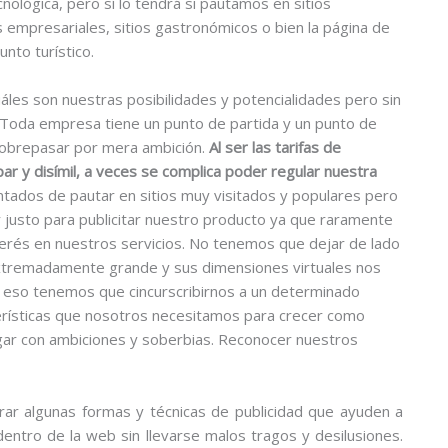
ológica, pero sí lo tendrá si pautamos en sitios
s empresariales, sitios gastronómicos o bien la página de
to turístico.
áles son nuestras posibilidades y potencialidades pero sin
. Toda empresa tiene un punto de partida y un punto de
 sobrepasar por mera ambición.
Al ser las tarifas de
par y disímil, a veces se complica poder regular nuestra
ados de pautar en sitios muy visitados y populares pero
 justo para publicitar nuestro producto ya que raramente
nterés en nuestros servicios. No tenemos que dejar de lado
extremadamente grande y sus dimensiones virtuales nos
eso tenemos que cincurscribirnos a un determinado
erísticas que nosotros necesitamos para crecer como
gar con ambiciones y soberbias. Reconocer nuestros
ar algunas formas y técnicas de publicidad que ayuden a
dentro de la web sin llevarse malos tragos y desilusiones.