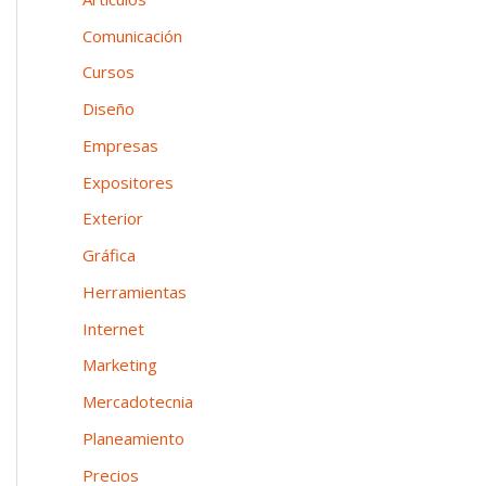
n
o
p
Comunicación
e
o
Cursos
a
r
Diseño
:
Empresas
Expositores
Exterior
Gráfica
Herramientas
Internet
Marketing
Mercadotecnia
Planeamiento
Precios