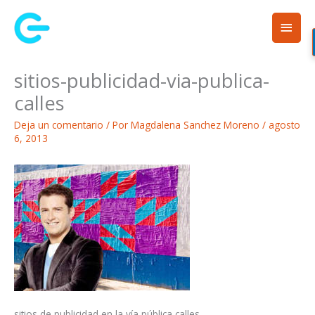
Ir
Men
al
contenido
princ
sitios-publicidad-via-publica-
calles
Deja un comentario
/ Por
Magdalena Sanchez Moreno
/
agosto
6, 2013
sitios de publicidad en la vía pública calles