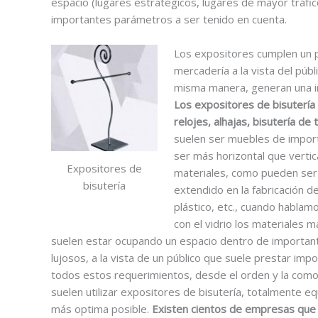
espacio (lugares estratégicos, lugares de mayor tráfic
importantes parámetros a ser tenido en cuenta.
Los expositores cumplen un p
mercadería a la vista del púb
misma manera, generan una in
Los expositores de bisutería 
relojes, alhajas, bisutería de 
suelen ser muebles de import
ser más horizontal que vertic
Expositores de
materiales, como pueden ser e
bisutería
extendido en la fabricación d
plástico, etc., cuando hablam
con el vidrio los materiales m
suelen estar ocupando un espacio dentro de important
lujosos, a la vista de un público que suele prestar imp
todos estos requerimientos, desde el orden y la comodi
suelen utilizar expositores de bisutería, totalmente e
más optima posible.
Existen cientos de empresas que 