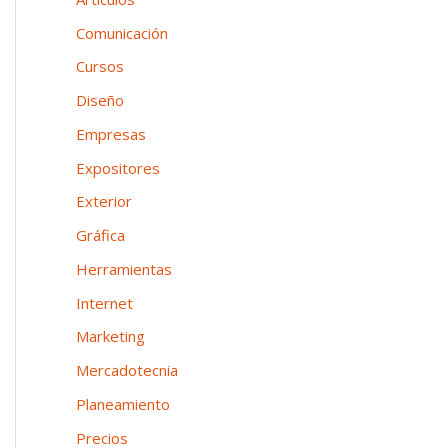
n
o
p
Comunicación
e
o
Cursos
a
r
Diseño
:
Empresas
Expositores
Exterior
Gráfica
Herramientas
Internet
Marketing
Mercadotecnia
Planeamiento
Precios