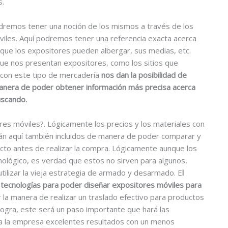
s.
odremos tener una noción de los mismos a través de los
iles. Aquí podremos tener una referencia exacta acerca
 que los expositores pueden albergar, sus medias, etc.
que nos presentan expositores, como los sitios que
t con este tipo de mercadería
nos dan la posibilidad de
anera de poder obtener información más precisa acerca
scando.
res móviles?. Lógicamente los precios y los materiales con
rán aquí también incluidos de manera de poder comparar y
ducto antes de realizar la compra. Lógicamente aunque los
ológico, es verdad que estos no sirven para algunos,
utilizar la vieja estrategia de armado y desarmado. E
l
 tecnologías para poder diseñar expositores móviles para
 la manera de realizar un traslado efectivo para productos
 logra, este será un paso importante que hará las
á a la empresa excelentes resultados con un menos