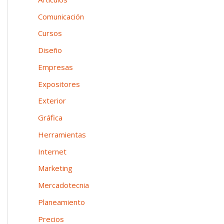
n
o
p
Comunicación
e
o
Cursos
a
r
Diseño
:
Empresas
Expositores
Exterior
Gráfica
Herramientas
Internet
Marketing
Mercadotecnia
Planeamiento
Precios