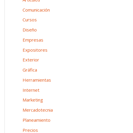
n
o
p
Comunicación
e
o
Cursos
a
r
Diseño
:
Empresas
Expositores
Exterior
Gráfica
Herramientas
Internet
Marketing
Mercadotecnia
Planeamiento
Precios