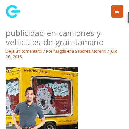
Ir
Men
al
contenido
princ
publicidad-en-camiones-y-
vehiculos-de-gran-tamano
Deja un comentario
/ Por
Magdalena Sanchez Moreno
/
julio
26, 2013