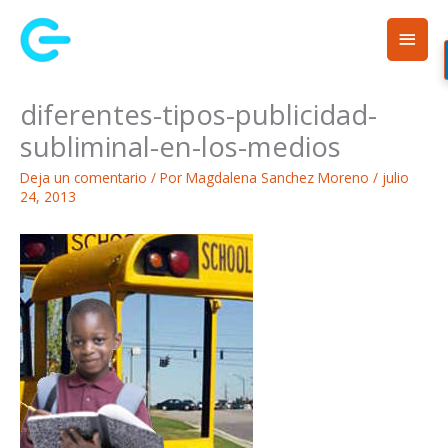
Ir
Men
al
contenido
princ
diferentes-tipos-publicidad-
subliminal-en-los-medios
Deja un comentario
/ Por
Magdalena Sanchez Moreno
/
julio
24, 2013