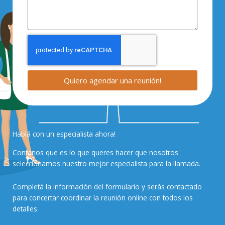
Quiero agendar una reunión!
Hablá con un especialista ahora!
Contanos que es lo que queres hacer que nosotros
seleccionamos nuestro mejor especialista para la llamada.
Completá la información del formulario y serás contactado
para concertar coordinar la reunión online con todos los
detalles.