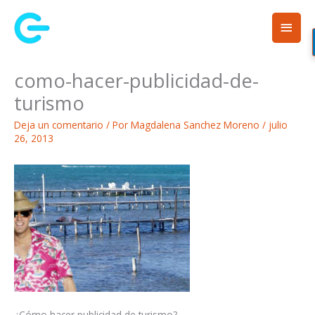
Ir
Men
al
contenido
princ
como-hacer-publicidad-de-
turismo
Deja un comentario
/ Por
Magdalena Sanchez Moreno
/
julio
26, 2013
¿Cómo hacer publicidad de turismo?