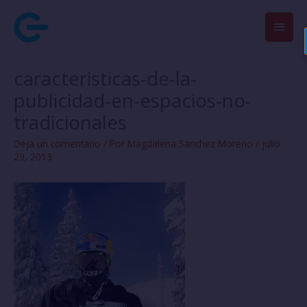
Ir
Men
al
contenido
princ
caracteristicas-de-la-
publicidad-en-espacios-no-
tradicionales
Deja un comentario
/ Por
Magdalena Sanchez Moreno
/
julio
29, 2013