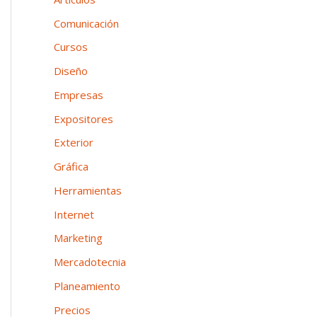
n
o
p
Comunicación
e
o
Cursos
a
r
Diseño
:
Empresas
Expositores
Exterior
Gráfica
Herramientas
Internet
Marketing
Mercadotecnia
Planeamiento
Precios