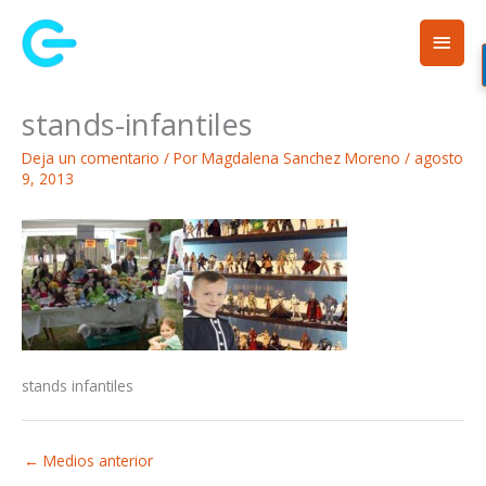
Ir
Men
al
contenido
princ
stands-infantiles
Deja un comentario
/ Por
Magdalena Sanchez Moreno
/
agosto
9, 2013
stands infantiles
←
Medios anterior