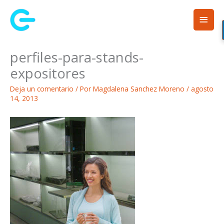
Ir
Men
al
contenido
princ
perfiles-para-stands-
expositores
Deja un comentario
/ Por
Magdalena Sanchez Moreno
/
agosto
14, 2013