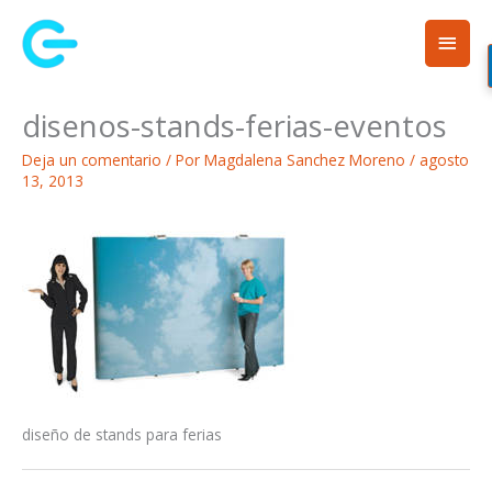
Ir
Men
al
contenido
princ
disenos-stands-ferias-eventos
Deja un comentario
/ Por
Magdalena Sanchez Moreno
/
agosto
13, 2013
diseño de stands para ferias