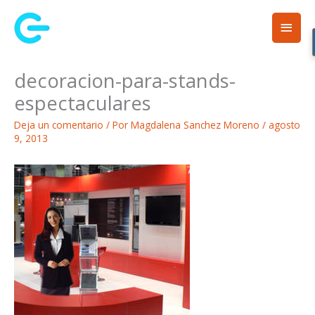
Ir
Men
al
contenido
princ
decoracion-para-stands-
espectaculares
Deja un comentario
/ Por
Magdalena Sanchez Moreno
/
agosto
9, 2013