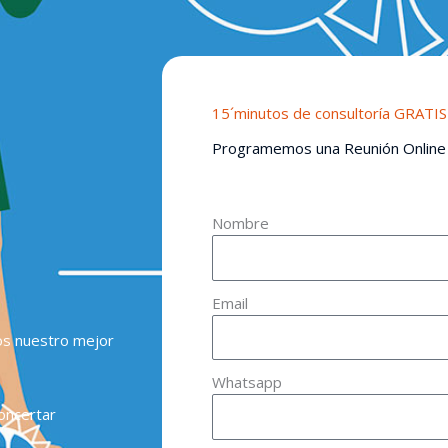
15´minutos de consultoría GRATIS
Programemos una Reunión Online
Nombre
Email
os nuestro mejor
Whatsapp
oncertar