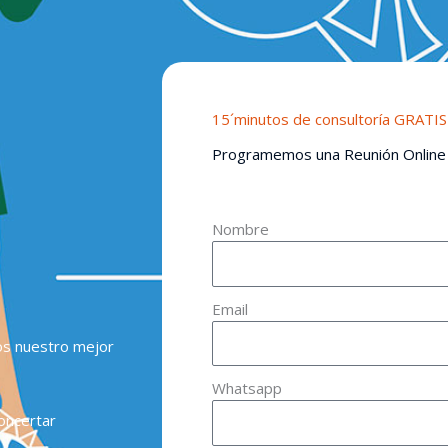
15´minutos de consultoría GRATIS
Programemos una Reunión Online
Nombre
Email
os nuestro mejor
Whatsapp
oncertar