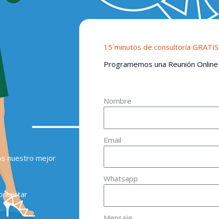
15´minutos de consultoría GRATIS
Programemos una Reunión Online
Nombre
Email
os nuestro mejor
Whatsapp
oncertar
Mensaje