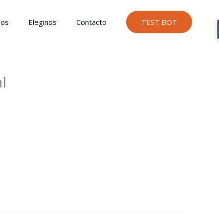
ios
Eleginos
Contacto
TEST BOT
l