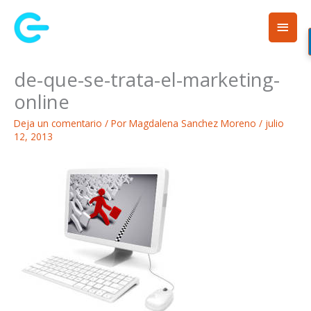
Ir
Men
al
contenido
princ
de-que-se-trata-el-marketing-
online
Deja un comentario
/ Por
Magdalena Sanchez Moreno
/
julio
12, 2013