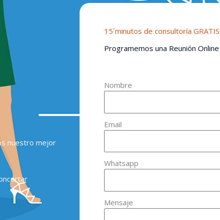
15´minutos de consultoría GRATIS
Programemos una Reunión Online
Nombre
Email
os nuestro mejor
Whatsapp
oncertar
Mensaje