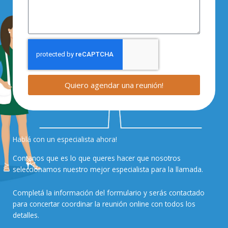
Quiero agendar una reunión!
Hablá con un especialista ahora!
Contanos que es lo que queres hacer que nosotros
seleccionamos nuestro mejor especialista para la llamada.
Completá la información del formulario y serás contactado
para concertar coordinar la reunión online con todos los
detalles.