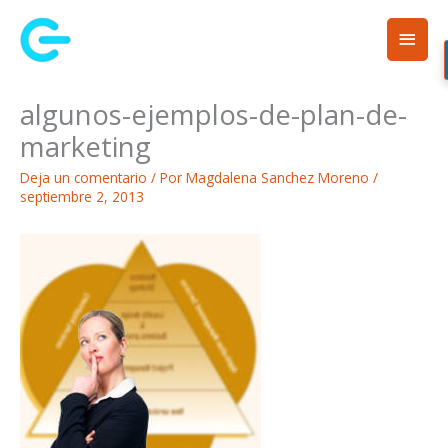
Ir
Men
al
contenido
princ
algunos-ejemplos-de-plan-de-
marketing
Deja un comentario
/ Por
Magdalena Sanchez Moreno
/
septiembre 2, 2013