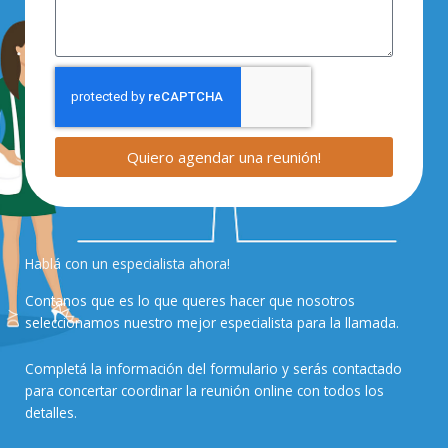
Quiero agendar una reunión!
Hablá con un especialista ahora!
Contanos que es lo que queres hacer que nosotros
seleccionamos nuestro mejor especialista para la llamada.
Completá la información del formulario y serás contactado
para concertar coordinar la reunión online con todos los
detalles.