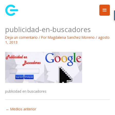
Ir
Men
al
contenido
princ
publicidad-en-buscadores
Deja un comentario
/ Por
Magdalena Sanchez Moreno
/
agosto
1, 2013
publicidad en buscadores
←
Medios anterior