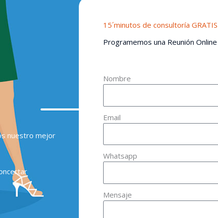
15´minutos de consultoría GRATIS
Programemos una Reunión Online
Nombre
Email
os nuestro mejor
Whatsapp
oncertar
Mensaje