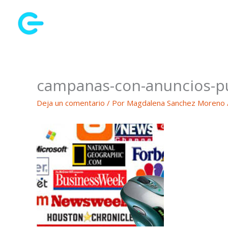
Ir
al
contenido
campanas-con-anuncios-pu
Deja un comentario
/ Por
Magdalena Sanchez Moreno