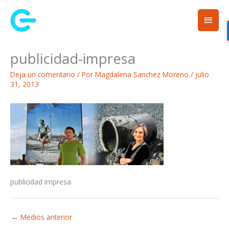
Ir
Men
al
contenido
princ
publicidad-impresa
Deja un comentario
/ Por
Magdalena Sanchez Moreno
/
julio
31, 2013
publicidad impresa
←
Medios anterior