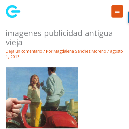
Ir
Men
al
contenido
princ
imagenes-publicidad-antigua-
vieja
Deja un comentario
/ Por
Magdalena Sanchez Moreno
/
agosto
1, 2013