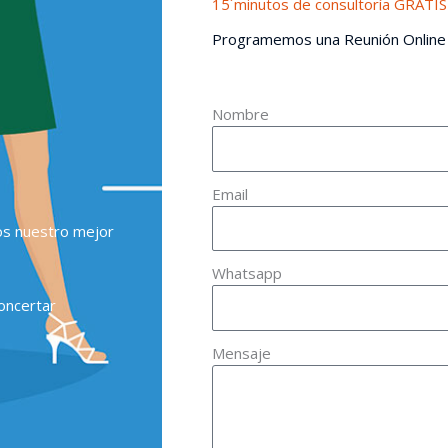
15´minutos de consultoría GRATIS
Programemos una Reunión Online
Nombre
Email
os nuestro mejor
Whatsapp
oncertar
Mensaje