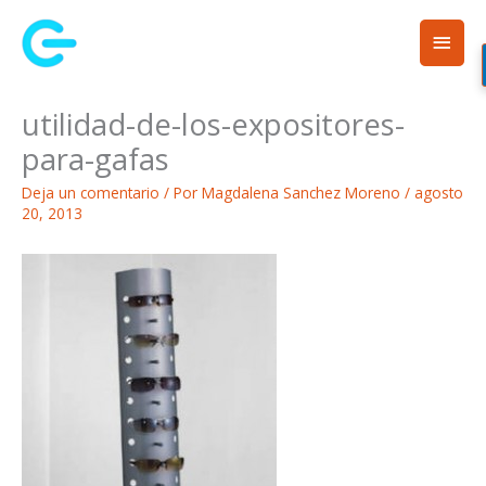
Ir
Men
al
contenido
princ
utilidad-de-los-expositores-
para-gafas
Deja un comentario
/ Por
Magdalena Sanchez Moreno
/
agosto
20, 2013