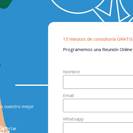
15´minutos de consultoría GRATIS
Programemos una Reunión Online
Nombre
Email
os nuestro mejor
Whatsapp
oncertar