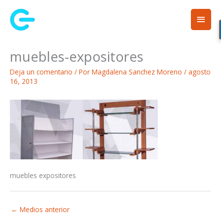
Ir
Men
al
contenido
princ
muebles-expositores
Deja un comentario
/ Por
Magdalena Sanchez Moreno
/
agosto
16, 2013
muebles expositores
←
Medios anterior